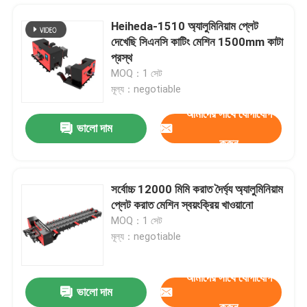
Heiheda-1510 অ্যালুমিনিয়াম প্লেট
দেখেছি সিএনসি কাটিং মেশিন 1500mm কাটা
প্রস্থ
MOQ：1 সেট
মূল্য：negotiable
আমাদের সাথে যোগাযোগ
ভালো দাম
করুন
সর্বোচ্চ 12000 মিমি করাত দৈর্ঘ্য অ্যালুমিনিয়াম
প্লেট করাত মেশিন স্বয়ংক্রিয় খাওয়ানো
বাড়ি
MOQ：1 সেট
মূল্য：negotiable
পণ্য
আমাদের সাথে যোগাযোগ
ভালো দাম
ছোট ব্যাস 330 মিমি ইন্ডাস্ট্রিয়াল হরাইজন্টাল ব্যান্ড স কম্পিউটারাইজড A330NC
আমাদের সম্পর্কে
করুন