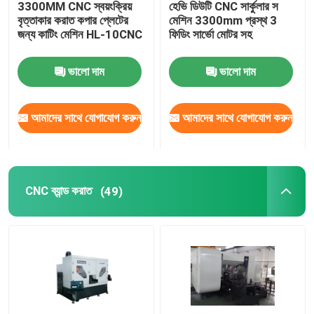
3300MM CNC স্বয়ংক্রিয়
হেভি ডিউটি ​​CNC সার্কুলার স
বৃত্তাকার করাত কপার প্লেটের
মেশিন 3300mm প্রস্থ 3
মেশিন ভোগ্য দ্রব্য
জন্য কাটিং মেশিন HL-10CNC
ফিডিং সার্ভো মোটর সহ
ভালো দাম
ভালো দাম
আমাদের সাথে যোগাযোগ করুন
আমাদের সাথে যোগাযোগ করুন
CNC ব্যান্ড করাত
(49)