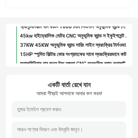
অ্যালুমিনিয়াম খাদ কাটিং 1000 মিমি সিএনসি অনুভূমিক ব্যান্ড দেখেছি A1000tec
45kw হাইড্রোলিক মোটর CNC অনুভূমিক ব্যান্ড স ইকুইপমেন্ট 2000m/মিন A-730TEC
কারখানা ভ্রমণ
37KW 45KW অনুভূমিক ব্যান্ড সায়িং লাইন স্বয়ংক্রিয় টার্নওভার মার্কিং
15HP স্পন্দিত ফিল্টার কোর সংগ্রাহকের সাথে স্বয়ংক্রিয়ভাবে কাট টু লেংথ সায়িং সিস্টেম
মান নিয়ন্ত্রণ
অ্যালুমিনিয়াম বার জন্য উচ্চ দক্ষতা CNC অনুভূমিক ব্যান্ড করালাই লাইন
900mm মেটাল ভার্টিক্যাল ব্যান্ড স মেশিন কম্পিউটারাইজড KT9050-HP
যোগাযোগ করুন
করাল উচ্চতা 700MM CNC উল্লম্ব ব্যান্ড করাত মেশিন পাওয়ার সেভিং VH0715
অ্যালুমিনিয়াম চিপসের জন্য সাধারণ কাঠামো শিল্প ধুলো সংগ্রাহক মেশিন ব্যবহারযোগ্য
খবর
অ্যালুমিনিয়াম স্ক্র্যাপ এবং স্ল্যাগের জন্য কম নয়েজ মেশিন ব্যবহারযোগ্য মেশিন ডাস্ট কালেক্টর
একটি বার্তা রেখে যান
লং রো সেয়িং সিএনসি মেটাল স মেশিন 9মি/মিনিট উচ্চ দক্ষতা HL-6BNC
আমরা শীঘ্রই আপনাকে আবার কল করব!
উদ্ধৃতির জন্য আবেদন
উচ্চ কর্মক্ষমতা হাইড্রোলিক CNC মেটাল স মেশিন 3800 মিমি কাটিয়া দৈর্ঘ্য
500-2000 মি/মিনিট ইন্ডাস্ট্রিয়াল ভার্টিক্যাল ব্যান্ড স উচ্চ নির্ভুলতা উল্লম্ব ইস্পাত ব্যান্ডস
উচ্চ গতি 500-2000m/মিনিট CNC উল্লম্ব ব্যান্ড স মেশিন স্লেট কাটা VH600
CNC সার্কুলার দেখেছি
সম্পূর্ণ স্বয়ংক্রিয় 15kw CNC মেটাল স অ্যালুমিনিয়াম কাটিং স মেশিন 4000r/মিনিট
হাই স্পিড মেটাল ব্যান্ড সেয়িং মেশিন 600mm*6000mm স্বয়ংক্রিয় আকার
CNC ব্যান্ড করাত