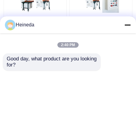
অ্যালুমিনিয়ামের জন্য VH600
উচ্চ গতি 500-2000m/মিনিট
Heineda
প্রস্থ 600 মিমি উল্লম্ব মেটাল
CNC উল্লম্ব ব্যান্ড স মেশিন
কাটিং ব্যান্ড করা মেশিন
স্লেট কাটা VH600
2:40 PM
ভালো দাম
ভালো দাম
Good day, what product are you looking 
for?
আমাদের সাথে যোগাযোগ করুন
আমাদের সাথে যোগাযোগ করুন
আরো দেখুন
বাড়ি
আমাদের সম্পর্কে
আমাদের সাথে যোগাযোগ করুন
Desktop Site
সাইট ম্যাপ
Privacy Policy