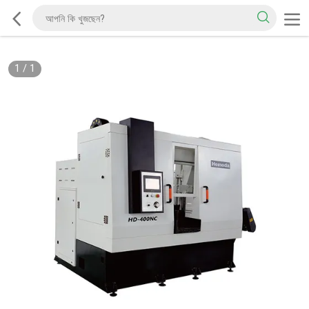
1
/
1