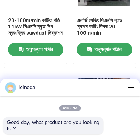
কারখানা ভ্রমণ
20-100m/min কাটিয়া গতি
এনার্জি সেভিং সিএনসি ব্যান্ড
14kW সিএনসি ব্যান্ড সিগ
স্যাগস কাটিং স্পিড 20-
স্বয়ংক্রিয় sawdust নিষ্কাশন
100m/min
মান নিয়ন্ত্রণ
অনুসন্ধান পাঠান
অনুসন্ধান পাঠান
যোগাযোগ করুন
খবর
Heineda
উদ্ধৃতির জন্য আবেদন
4:08 PM
CNC সার্কুলার দেখেছি
Good day, what product are you looking 
for?
ভারী দায়িত্ব 3.75kw 15kw
3.75kW মোটর শক্তি
স্বয়ংক্রিয় খাওয়ানো সিএনসি
সঞ্চয়কারী সিএনসি ধাতব ব্যান্ড
CNC ব্যান্ড করাত