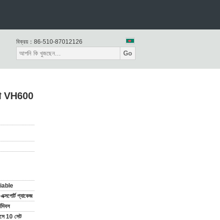
বিক্রয়：
86-510-87012126
Go
াটা VH600
iable
র্ড এক্সপোর্ট প্যাকেজ
মদিবস
াসে 10 সেট