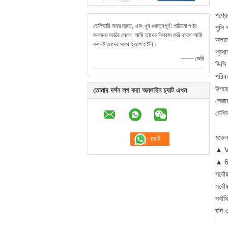
পণ্যের
ডেলিভারি সময় দ্রুত, এবং খুব গুরুত্বপূর্ণ: পাঠানো পণ্য
পুলি 
সবসময় অর্ডার মেলে. আমি তাদের বিশ্বাস করি কারণ আমি
অপারে
কখনই তাদের সাথে হতাশ হইনি।
প্রধা
—— জেরি
ডিসি 
পরিবর
উপরের
তোমার দর্শন লগ করা অনলাইন চ্যাট এখন
লেজার
মেশি
মডেল
▲ VH
▲ 60
সর্বো
সর্বো
সর্ব
যদি ও