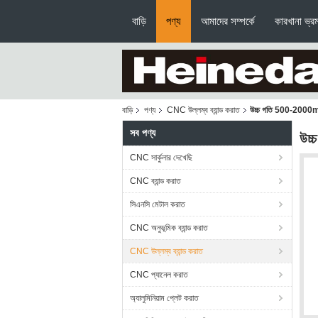
বাড়ি
পণ্য
আমাদের সম্পর্কে
কারখানা ভ্র
বাড়ি
পণ্য
CNC উল্লম্ব ব্যান্ড করাত
উচ্চ গতি 500-2000m/ম
সব পণ্য
উচ্
CNC সার্কুলার দেখেছি
CNC ব্যান্ড করাত
সিএনসি মেটাল করাত
CNC অনুভূমিক ব্যান্ড করাত
CNC উল্লম্ব ব্যান্ড করাত
CNC প্যানেল করাত
অ্যালুমিনিয়াম প্লেট করাত