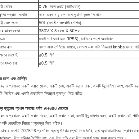
হী মোটর
0.75 কিলোওয়াট (তাইওয়ান)
 কুলিং পদ্ধতি দেখেছি
আধা-শুষ্ক বায়ু চাপ তেল কুয়াশা কুলিং সিস্টেম
হী তেল ক্ষমতা
50L (স্বাধীন জলবাহী স্টেশন)
়ার আবশ্যকতা
380V X 3 ফেজ X 50Hz
বাক্স
স্বাধীন বিতরণ বাক্স (IP55), মেশিনের পাশে অবস্থিত
েশন বক্স
নকশা এবং মেশিনের সামনে, বোতাম এবং গতি নিয়ন্ত্রণ knobs দ্বারা পর
ম্বতা দেখেছি
≤0.5 মিমি
ভুলতা সমতলতা
≤0.5 মিমি
াম রচনা এবং বৈশিষ্ট্য
্ড করাত প্রধানত একটি করাত ফ্রেম, একটি বেস, একটি করাত চাকা, একটি ট্রান্সমিশন অংশ, একটি করাত
ী সিস্টেম এবং একটি বৈদ্যুতিক নিয়ন্ত্রণ ব্যবস্থা নিয়ে গঠিত।
্ব ব্যান্ডের প্রধান অংশের বর্ণনা VH600 দেখেছে
্ড করাত প্রধানত একটি করাত ফ্রেম, একটি করাত চাকা, একটি ট্রান্সমিশন অংশ, একটি করাত বেল্ট গাইড
কটি বৈদ্যুতিক নিয়ন্ত্রণ ব্যবস্থা নিয়ে গঠিত।
চাকার অংশটি 7075T6 প্রসারিত অ্যালুমিনিয়াম প্লেট দিয়ে তৈরি, হার্ড অ্যানোডাইজড।প্রক্রিয়া
র্মক্ষমতা, উচ্চ যান্ত্রিক বৈশিষ্ট্য সহ, এবং উচ্চ গতি এবং উচ্চ প্রসার্য লোড সহ্য করতে পারে।