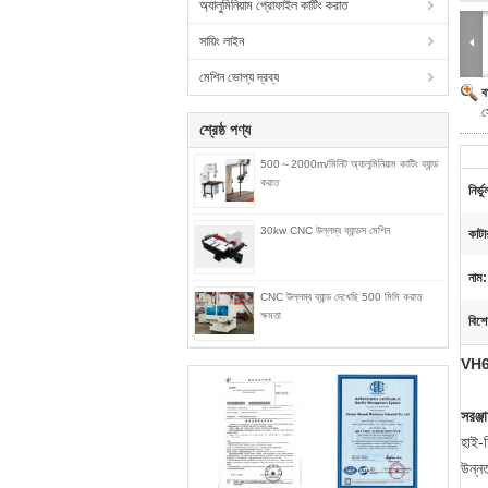
অ্যালুমিনিয়াম প্রোফাইল কাটিং করাত
সায়িং লাইন
মেশিন ভোগ্য দ্রব্য
ব
স
শ্রেষ্ঠ পণ্য
500～2000m/মিনিট অ্যালুমিনিয়াম কাটিং ব্যান্ড
করাত
নির্
30kw CNC উল্লম্ব ব্যান্ডস মেশিন
কাটা
নাম:
CNC উল্লম্ব ব্যান্ড দেখেছি 500 মিমি করাত
ক্ষমতা
বিশে
VH600
সরঞ্
হাই-স
উন্ন