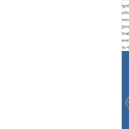
ট্রান
চালিত
করাত 
ট্র্য
ইলেক্
জলবাহ
হয়.প