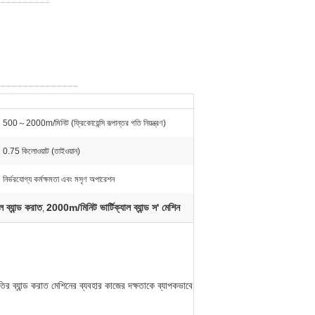
500～2000m/মিনিট (ফ্রিকোয়েন্সি রূপান্তর গতি নিয়ন্ত্রণ)
0.75 কিলোওয়াট (তাইওয়ান)
নির্ভরযোগ্য কর্মক্ষমতা এবং মসৃণ অপারেশন
ব্যান্ড করাত
2000m/মিনিট ভার্টিক্যাল ব্যান্ড স' মেশিন
,
গতির ব্যান্ড করাত মেশিনের ব্যবহার কাজের দক্ষতাকে ব্যাপকভাবে