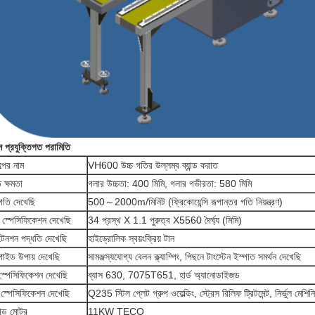
ন প্রযুক্তিগত পরামিতি
্পের নাম
VH600 উচ্চ গতির উল্লম্ব ব্যান্ড করাত
 ক্ষমতা
গলার উচ্চতা: 400 মিমি, গলার গভীরতা: 580 মিমি
 গতি দেখেছি
500～2000m/মিনিট (ফ্রিকোয়েন্সি রূপান্তর গতি নিয়ন্ত্রণ)
্ড স্পেসিফিকেশন দেখেছি
34 প্রস্থ X 1.1 পুরুত্ব X5560 দৈর্ঘ্য (মিমি)
ট টেনশন পদ্ধতি দেখেছি
হাইড্রোলিক স্বয়ংক্রিয় টান
ট গাইড উপায় দেখেছি
সামঞ্জস্যযোগ্য বেলন ক্ল্যাম্পিং, পিছনে টাংস্টেন ইস্পাত সমর্থন দেখেছি
 স্পেসিফিকেশন দেখেছি
ব্যাস 630, 7075T651, হার্ড অ্যানোডাইজড
 স্পেসিফিকেশন দেখেছি
Q235 স্টিল প্লেট গ্রুপ ওয়েল্ডিং, স্ট্রেস রিলিফ ট্রিটমেন্ট, নির্ভুল মেশি
ান্ড মোটর
11KW TECO