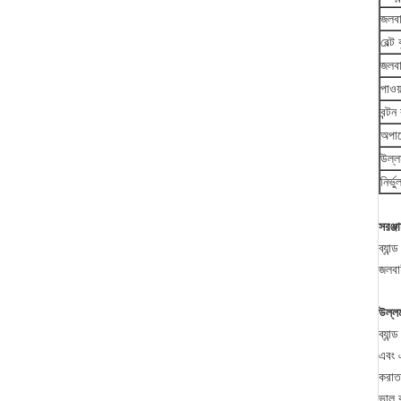
জলবা
বেল্ট
জলবা
পাওয
বন্টন 
অপার
উল্ল
নির্
সরঞ্জ
ব্যান
জলবাহ
উল্লম
ব্যান
এবং এ
করাত 
ভাল ক