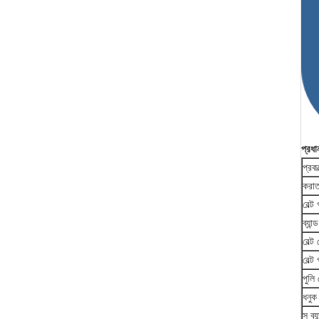
প্রধা
প্রকল
করাত
বেল্ট
ব্যান
বেল্
বেল্
পুলি
ধনুক
স ব্য