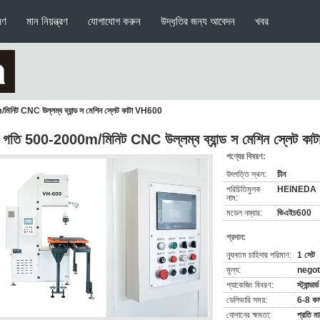
মণ
মান নিয়ন্ত্রণ
যোগাযোগ করুন
উদ্ধৃতির জন্য আবেদন
খবর
িনিট CNC উল্লম্ব ব্যান্ড স মেশিন স্লেট কাটা VH600
চ গতি 500-2000m/মিনিট CNC উল্লম্ব ব্যান্ড স মেশিন স্লেট ক
পণ্যের বিবরণ:
উৎপত্তি স্থল:
চীন
পরিচিতিমুলক
HEINEDA
নাম:
মডেল নম্বার:
ভিএইচ600
প্রদান:
ন্যূনতম চাহিদার পরিমাণ:
1 সেট
মূল্য:
negot
প্যাকেজিং বিবরণ:
স্ট্যান্ডা
ডেলিভারি সময়:
6-8 কর্
যোগানের ক্ষমতা:
প্রতি ম