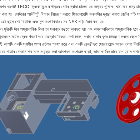
্সমিশন অংশটি TECO ফ্রিকোয়েন্সি রূপান্তর মোটর দ্বারা চালিত হয় সক্রিয় পুলিকে ঘোরানোর জন্য চ
 করা হয়।মোটরের আউটপুট বিপ্লব নিয়ন্ত্রণ করতে ফ্রিকোয়েন্সি কনভার্টার দ্বারা করাত বেল্টের গতি সা
বেল্ট হুইল সেট বিয়ারিং এবং মূল অংশ বিয়ারিং সব NSK পণ্য তৈরি করা হয়.
াভেল সুইচটি টান অস্বাভাবিক কিনা তা সনাক্ত করতে ব্যবহৃত হয় এবং অস্বাভাবিকতা অস্বাভাবিক হলে মে
ট্রোম্যাগনেটিক ব্রেক গ্রহণ করে।অস্বাভাবিকতা দেখা দিলে, করাত চাকার ঘূর্ণন নিয়ন্ত্রণ করতে ব্রে
ী অংশটি একটি স্বাধীন পাম্প স্টেশন গ্রহণ করে এবং একটি কেন্দ্রীভূত সোলেনয়েড ভালভ দ্বারা নিয়
ায়ের পাতার মোজাবিশেষ সঙ্গে সংযুক্ত করা আবশ্যক অংশগুলি ছাড়া, তারা কার্যকরভাবে চাপ হ্রাস কমাত