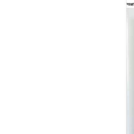
সরঞ্জা