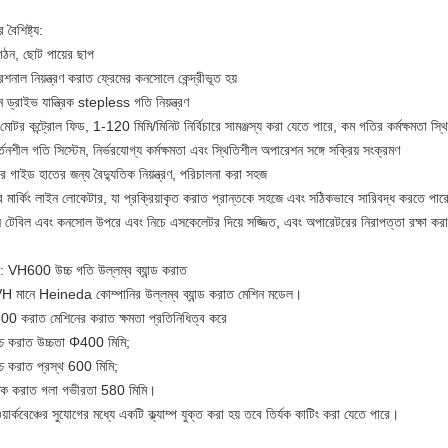
 বৈশিষ্ট্য:
গঠন, ছোট পায়ের ছাপ
শনাল নিয়ন্ত্রণ করাত ফ্রেমের কনসোলে কেন্দ্রীভূত হয়
ন ড্রাইভ যান্ত্রিক stepless গতি নিয়ন্ত্রণ
মোটর কন্ট্রোল ফিড, 1-120 মিমি/মিনিট নির্বিচারে সামঞ্জস্য করা যেতে পারে, কম গতির কর্মক্ষমতা স্থ
্তনশীল গতি সিস্টেম, নির্ভরযোগ্য কর্মক্ষমতা এবং স্থিতিশীল অপারেশন সঙ্গে সক্রিয় সংক্রমণ
 গাইড হাতের জন্য বৈদ্যুতিক নিয়ন্ত্রণ, পরিচালনা করা সহজ
 মার্কিং লাইন লোকেটার, যা প্রক্রিয়াকৃত করাত প্রান্তকে সহজে এবং সঠিকভাবে সারিবদ্ধ করতে পার
ন টেবিল এবং কনসোল উপরে এবং নিচে এসকেলেটর দিয়ে সজ্জিত, এবং অপারেটরের নিরাপত্তা রক্ষা করার 
: VH600 উচ্চ গতি উল্লম্ব ব্যান্ড করাত
 মানে Heineda কোম্পানির উল্লম্ব ব্যান্ড করাত মেশিন মডেল।
0 করাত মেশিনের করাত ক্ষমতা প্রতিনিধিত্ব করে
চ্চ করাত উচ্চতা Φ400 মিমি;
চ্চ করাত প্রস্থ 600 মিমি;
াধিক করাত গলা গভীরতা 580 মিমি।
য়ার্কবেঞ্চের সুযোগের মধ্যে একটি ক্ল্যাম্প যুক্ত করা হয় তবে তির্যক কাটিং করা যেতে পারে।