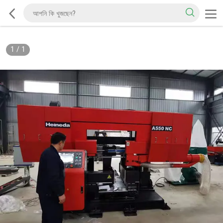
1
/
1