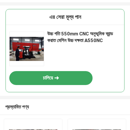
এর সেরা মূল্য পান
উচ্চ গতি 550mm CNC অনুভূমিক ব্যান্ড
করাত মেশিন উচ্চ দক্ষতা A550NC
চালিয়ে
প্রস্তাবিত পণ্য