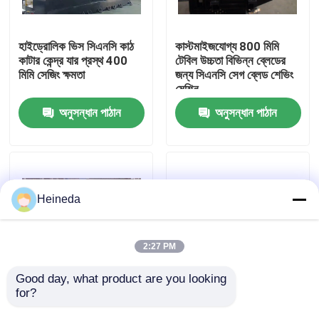
কারখানা ভ্রমণ
হাইড্রোলিক ভিস সিএনসি কাঠ
কাস্টমাইজযোগ্য 800 মিমি
কাটার কেন্দ্র যার প্রস্থ 400
টেবিল উচ্চতা বিভিন্ন ব্লেডের
মিমি সেজিং ক্ষমতা
জন্য সিএনসি সেগ ব্লেড শেভিং
মান নিয়ন্ত্রণ
মেশিন
অনুসন্ধান পাঠান
অনুসন্ধান পাঠান
যোগাযোগ করুন
খবর
Heineda
উদ্ধৃতির জন্য আবেদন
2:27 PM
CNC সার্কুলার দেখেছি
Good day, what product are you looking 
for?
400 মিমি সেজিং ক্ষমতা শিল্প
1.5kw হাইড্রোলিক মোটর
অ্যাপ্লিকেশনের জন্য সিএনসি
সিএনসি সজ্জা ব্লেড গ্রিলিং
CNC ব্যান্ড করাত