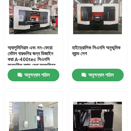
অ্যালুমিনিয়াম এবং নন-ফেরো
হাইড্রোলিক সিএনসি অনুভূমিক
মেটাল বারগুলির জন্য ডিজাইন
ব্যান্ড সেগ
করা A-400tec সিএনসি
অনুভূমিক ব্যান্ড সেগ স্বয়ংক্রিয়
খাওয়ানো এবং অবস্থান বৈশিষ্ট্য
অনুসন্ধান পাঠান
অনুসন্ধান পাঠান
সহ
বাড়ি
পণ্য
আমাদের সম্পর্কে