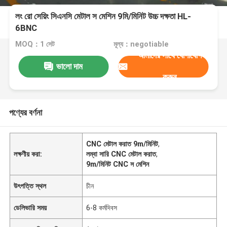
লং রো সেয়িং সিএনসি মেটাল স মেশিন 9মি/মিনিট উচ্চ দক্ষতা HL-
6BNC
MOQ：1 সেট
মূল্য：negotiable
আমাদের সাথে যোগাযোগ
ভালো দাম
করুন
পণ্যের বর্ণনা
CNC মেটাল করাত 9m/মিনিট
,
লক্ষণীয় করা:
লম্বা সারি CNC মেটাল করাত
,
9m/মিনিট CNC স মেশিন
উৎপত্তি স্থল
চীন
ডেলিভারি সময়
6-8 কর্মদিবস