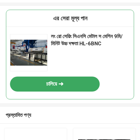
এর সেরা মূল্য পান
লং রো সেয়িং সিএনসি মেটাল স মেশিন 9মি/
মিনিট উচ্চ দক্ষতা HL-6BNC
চালিয়ে
প্রস্তাবিত পণ্য