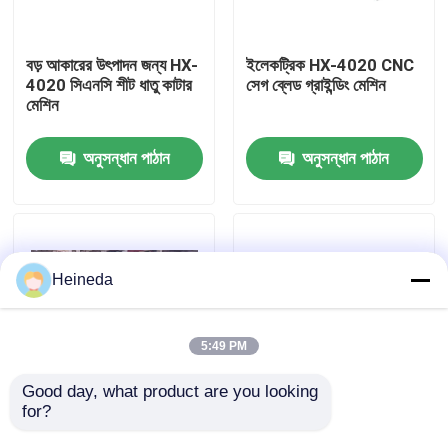
কারখানা ভ্রমণ
বড় আকারের উৎপাদন জন্য HX-
ইলেকট্রিক HX-4020 CNC
4020 সিএনসি শীট ধাতু কাটার
সেগ ব্লেড গ্রাইন্ডিং মেশিন
মেশিন
মান নিয়ন্ত্রণ
অনুসন্ধান পাঠান
অনুসন্ধান পাঠান
যোগাযোগ করুন
খবর
Heineda
উদ্ধৃতির জন্য আবেদন
5:49 PM
CNC সার্কুলার দেখেছি
Good day, what product are you looking 
for?
যথার্থ মেশিনিং কাস্টম সিএনসি
উচ্চ মোটর শক্তি উচ্চ অপারেটিং
ধাতু যন্ত্রাংশ 90 ডিগ্রী 4 ইঞ্চি
দক্ষতা সিএনসি ধাতু কাটা জন্য
CNC ব্যান্ড করাত