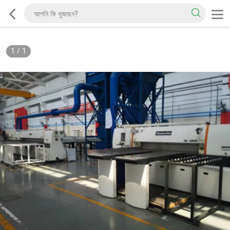
1
/
1