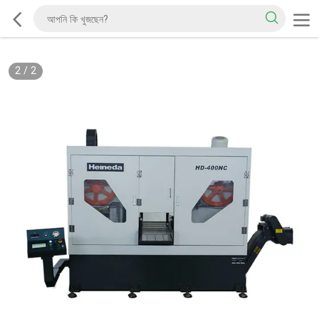
2
/
2