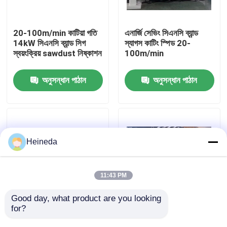
কারখানা ভ্রমণ
20-100m/min কাটিয়া গতি
এনার্জি সেভিং সিএনসি ব্যান্ড
14kW সিএনসি ব্যান্ড সিগ
স্যাগস কাটিং স্পিড 20-
স্বয়ংক্রিয় sawdust নিষ্কাশন
100m/min
মান নিয়ন্ত্রণ
অনুসন্ধান পাঠান
অনুসন্ধান পাঠান
যোগাযোগ করুন
খবর
Heineda
উদ্ধৃতির জন্য আবেদন
11:43 PM
CNC সার্কুলার দেখেছি
Good day, what product are you looking 
for?
ভারী দায়িত্ব 3.75kw 15kw
3.75kW মোটর শক্তি
স্বয়ংক্রিয় খাওয়ানো সিএনসি
সঞ্চয়কারী সিএনসি ধাতব ব্যান্ড
CNC ব্যান্ড করাত