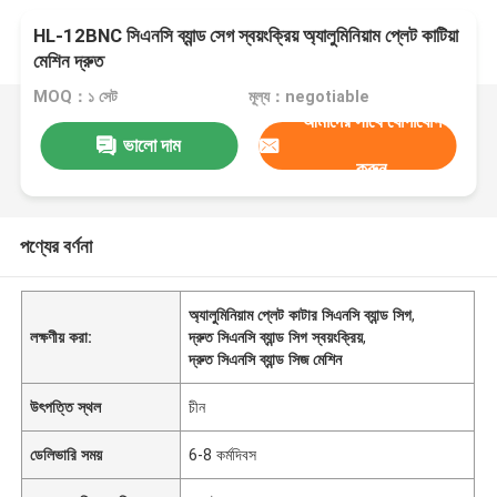
HL-12BNC সিএনসি ব্যান্ড সেগ স্বয়ংক্রিয় অ্যালুমিনিয়াম প্লেট কাটিয়া
মেশিন দ্রুত
MOQ：১ সেট
মূল্য：negotiable
আমাদের সাথে যোগাযোগ
ভালো দাম
করুন
পণ্যের বর্ণনা
অ্যালুমিনিয়াম প্লেট কাটার সিএনসি ব্যান্ড সিগ
,
লক্ষণীয় করা:
দ্রুত সিএনসি ব্যান্ড সিগ স্বয়ংক্রিয়
,
দ্রুত সিএনসি ব্যান্ড সিজ মেশিন
উৎপত্তি স্থল
চীন
ডেলিভারি সময়
6-8 কর্মদিবস