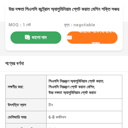
উচ্চ দক্ষতা পিএলসি কন্ট্রোল অ্যালুমিনিয়াম প্লেট করাত মেশিন শক্তি সঞ্চয়
MOQ：1 সেট
মূল্য：negotiable
আমাদের সাথে যোগাযোগ
ভালো দাম
করুন
পণ্যের বর্ণনা
পিএলসি নিয়ন্ত্রণ অ্যালুমিনিয়াম প্লেট করাত
,
লক্ষণীয় করা:
পিএলসি নিয়ন্ত্রণ প্লেট করাত মেশিন
,
উচ্চ দক্ষতা অ্যালুমিনিয়াম প্লেট করাত
উৎপত্তি স্থল
চীন
ডেলিভারি সময়
6-8 কর্মদিবস