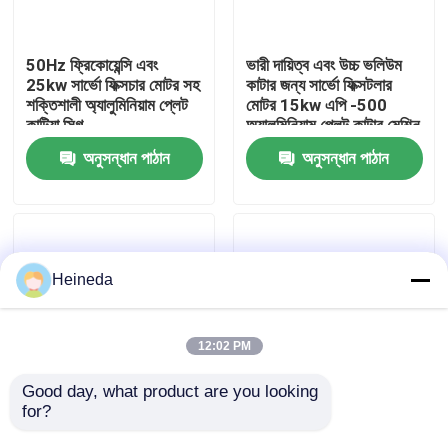
কারখানা ভ্রমণ
50Hz ফ্রিকোয়েন্সি এবং
ভারী দায়িত্ব এবং উচ্চ ভলিউম
25kw সার্ভো ফিক্সচার মোটর সহ
কাটার জন্য সার্ভো ফিক্সটলার
শক্তিশালী অ্যালুমিনিয়াম প্লেট
মোটর 15kw এপি -500
মান নিয়ন্ত্রণ
কাটিয়া সিগ
অ্যালুমিনিয়াম প্লেট কাটার মেশিন
অনুসন্ধান পাঠান
অনুসন্ধান পাঠান
যোগাযোগ করুন
খবর
Heineda
উদ্ধৃতির জন্য আবেদন
12:02 PM
CNC সার্কুলার দেখেছি
Good day, what product are you looking 
for?
৩৬ কিলোওয়াট অ্যালুমিনিয়াম
ইন্ডাস্ট্রিয়াল অ্যালুমিনিয়াম শীট
প্লেট সিজ মেশিনের ওজন প্রায়
সেজিং সরঞ্জাম বৈশিষ্ট্য দীর্ঘ
CNC ব্যান্ড করাত