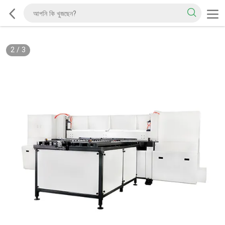
2
/
3