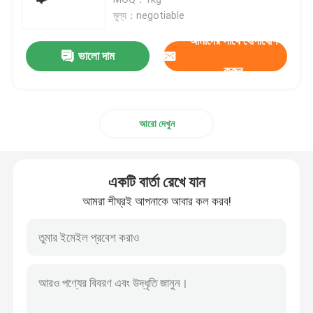
মূল্য：negotiable
সিএনসি মেটাল করাত
আমাদের সাথে যোগাযোগ
ভালো দাম
করুন
CNC অনুভূমিক ব্যান্ড করাত
আরো দেখুন
CNC উল্লম্ব ব্যান্ড করাত
CNC প্যানেল করাত
একটি বার্তা রেখে যান
আমরা শীঘ্রই আপনাকে আবার কল করব!
অ্যালুমিনিয়াম প্লেট করাত
অ্যালুমিনিয়াম প্রোফাইল কাটিং করাত
সায়িং লাইন