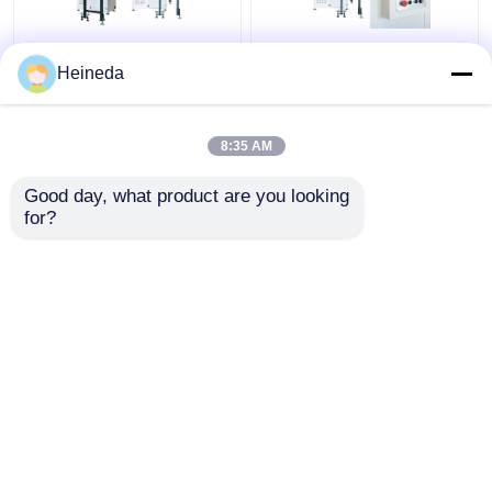
অ্যালুমিনিয়ামের জন্য VH600
উচ্চ গতি 500-2000m/মিনিট
Heineda
প্রস্থ 600 মিমি উল্লম্ব মেটাল
CNC উল্লম্ব ব্যান্ড স মেশিন
কাটিং ব্যান্ড করা মেশিন
স্লেট কাটা VH600
8:35 AM
ভালো দাম
ভালো দাম
Good day, what product are you looking 
for?
আমাদের সাথে যোগাযোগ করুন
আমাদের সাথে যোগাযোগ করুন
আরো দেখুন
বাড়ি
আমাদের সম্পর্কে
আমাদের সাথে যোগাযোগ করুন
Desktop Site
সাইট ম্যাপ
Privacy Policy