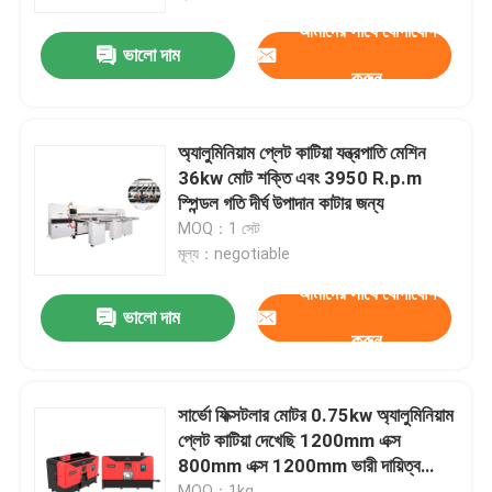
আমাদের সাথে যোগাযোগ
ভালো দাম
কারখানা ভ্রমণ
করুন
মান নিয়ন্ত্রণ
অ্যালুমিনিয়াম প্লেট কাটিয়া যন্ত্রপাতি মেশিন
36kw মোট শক্তি এবং 3950 R.p.m
যোগাযোগ করুন
স্পিন্ডল গতি দীর্ঘ উপাদান কাটার জন্য
MOQ：1 সেট
মূল্য：negotiable
খবর
আমাদের সাথে যোগাযোগ
ভালো দাম
করুন
উদ্ধৃতির জন্য আবেদন
CNC সার্কুলার দেখেছি
সার্ভো ফিক্সটলার মোটর 0.75kw অ্যালুমিনিয়াম
প্লেট কাটিয়া দেখেছি 1200mm এক্স
800mm এক্স 1200mm ভারী দায়িত্ব
CNC ব্যান্ড করাত
কাটিয়া জন্য
MOQ：1kg