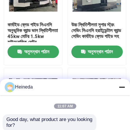
কারখানা ভ্রমণ
কার্বাইড ব্লেড গাইড সিএনসি
উচ্চ স্থিতিশীলতা সুপার স্ট্রং
অনুভূমিক ব্যান্ড ভাল স্থিতিশীলতা
সেভিং সিএনসি হরাইন্ডেন্টাল ব্যান্ড
মান নিয়ন্ত্রণ
45kw মোটর 1.5kw
সেভিং কার্বাইড ব্লেড গাইড সহ
হাইড্রোলিক মোটর
অনুসন্ধান পাঠান
অনুসন্ধান পাঠান
যোগাযোগ করুন
খবর
Heineda
উদ্ধৃতির জন্য আবেদন
11:07 AM
CNC সার্কুলার দেখেছি
Good day, what product are you looking 
for?
প্রোফাইল শীট কাটিং 600 মিমি
প্লেট কাটার জন্য ফাস্ট স্পিড
CNC ব্যান্ড করাত