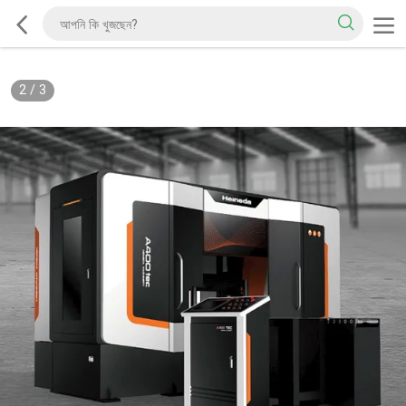
2
/
3