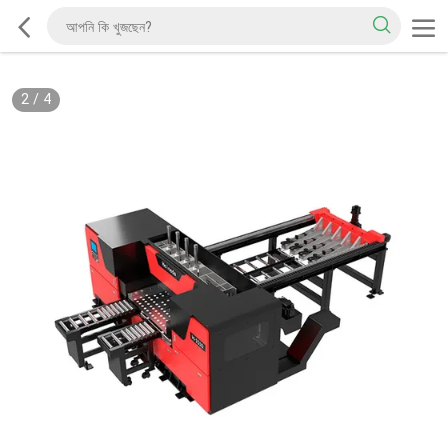
2
/
4