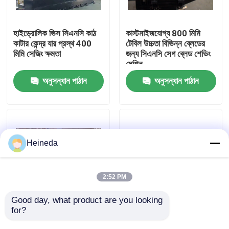
কারখানা ভ্রমণ
হাইড্রোলিক ভিস সিএনসি কাঠ
কাস্টমাইজযোগ্য 800 মিমি
কাটার কেন্দ্র যার প্রস্থ 400
টেবিল উচ্চতা বিভিন্ন ব্লেডের
মিমি সেজিং ক্ষমতা
জন্য সিএনসি সেগ ব্লেড শেভিং
মান নিয়ন্ত্রণ
মেশিন
অনুসন্ধান পাঠান
অনুসন্ধান পাঠান
যোগাযোগ করুন
খবর
Heineda
উদ্ধৃতির জন্য আবেদন
2:52 PM
CNC সার্কুলার দেখেছি
Good day, what product are you looking 
for?
400 মিমি সেজিং ক্ষমতা শিল্প
1.5kw হাইড্রোলিক মোটর
অ্যাপ্লিকেশনের জন্য সিএনসি
সিএনসি সজ্জা ব্লেড গ্রিলিং
CNC ব্যান্ড করাত