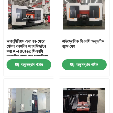
অ্যালুমিনিয়াম এবং নন-ফেরো
হাইড্রোলিক সিএনসি অনুভূমিক
মেটাল বারগুলির জন্য ডিজাইন
ব্যান্ড সেগ
করা A-400tec সিএনসি
অনুভূমিক ব্যান্ড সেগ স্বয়ংক্রিয়
খাওয়ানো এবং অবস্থান বৈশিষ্ট্য
অনুসন্ধান পাঠান
অনুসন্ধান পাঠান
সহ
বাড়ি
পণ্য
আমাদের সম্পর্কে