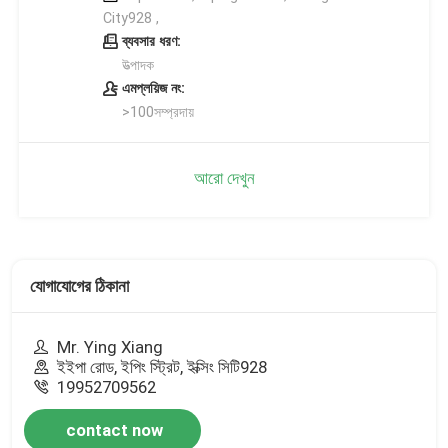
City928 ,
ব্যবসার ধরণ:
উত্পাদক
এমপ্লয়িজ নং:
>100সম্প্রদায়
আরো দেখুন
যোগাযোগের ঠিকানা
Mr. Ying Xiang
ইইপা রোড, ইপিং স্ট্রিট, ইক্সিং সিটি928
19952709562
contact now