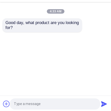
কাটিং ব্যান্ড করা মেশিন
স্লেট কাটা VH600
মেশিন ভোগ্য দ্রব্য
4:33 AM
ভালো দাম
ভালো দাম
Good day, what product are you looking 
for?
আমাদের সাথে যোগাযোগ করুন
আমাদের সাথে যোগাযোগ করুন
আরো দেখুন
বাড়ি
আমাদের সম্পর্কে
আমাদের সাথে যোগাযোগ করুন
Desktop Site
সাইট ম্যাপ
Privacy Policy
গুণ
CNC সার্কুলার দেখেছি
চীন কারখানা.Copyright © 2026
Jiangsu Heineda Machinery Industrial Co.,Ltd. All
Rights Reserved.