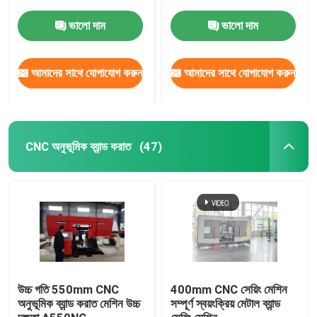
ভালো দাম
ভালো দাম
কারখানা ভ্রমণ
আমাদের সাথে যোগাযোগ করুন
আমাদের সাথে যোগাযোগ করুন
মান নিয়ন্ত্রণ
যোগাযোগ করুন
CNC অনুভূমিক ব্যান্ড করাত
(47)
খবর
উদ্ধৃতির জন্য আবেদন
CNC সার্কুলার দেখেছি
উচ্চ গতি 550mm CNC
400mm CNC সেয়িং মেশিন
অনুভূমিক ব্যান্ড করাত মেশিন উচ্চ
সম্পূর্ণ স্বয়ংক্রিয় মেটাল ব্যান্ড
CNC ব্যান্ড করাত