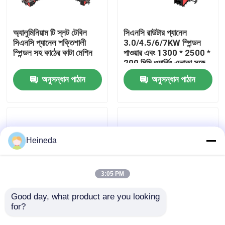
কারখানা ভ্রমণ
অ্যালুমিনিয়াম টি স্লট টেবিল
সিএনসি রাউটার প্যানেল
সিএনসি প্যানেল শক্তিশালী
3.0/4.5/6/7KW স্পিন্ডল
স্পিন্ডল সহ কাঠের কাটা মেশিন
পাওয়ার এবং 1300 * 2500 *
মান নিয়ন্ত্রণ
200 মিমি ওয়ার্কিং এলাকা সঙ্গে
Saw
অনুসন্ধান পাঠান
অনুসন্ধান পাঠান
যোগাযোগ করুন
খবর
Heineda
উদ্ধৃতির জন্য আবেদন
3:05 PM
CNC সার্কুলার দেখেছি
Good day, what product are you looking 
for?
কাটিয়া বোর্ডের জন্য অনুভূমিক
স্বয়ংক্রিয় নেস্টিং সফটওয়্যার
স্টাইলের সিএনসি প্যানেল শীট
ভ্যাকুয়াম টেবিলের সাথে শিল্প
CNC ব্যান্ড করাত