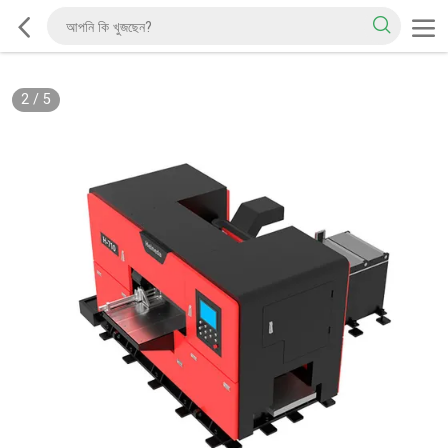
2
/
5