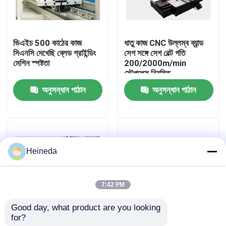
কারখানা ভ্রমণ
ভিএইচ 500 কাঠের কাজ
ধাতু কাজ CNC উল্লম্ব ব্যান্ড
সিএনসি দেখেছি ব্লেড গ্রাইন্ডিং
সেগ সঙ্গে সেগ বেল্ট গতি
মান নিয়ন্ত্রণ
মেশিন স্পষ্টতা
200/2000m/min
স্টেপলেস নিয়মিত
অনুসন্ধান পাঠান
অনুসন্ধান পাঠান
যোগাযোগ করুন
খবর
Heineda
উদ্ধৃতির জন্য আবেদন
7:42 PM
CNC সার্কুলার দেখেছি
Good day, what product are you looking 
for?
স্বয়ংক্রিয় সিএনসি উল্লম্ব ব্যান্ড
উচ্চ গতির সিএনসি উল্লম্ব ব্যান্ড
CNC ব্যান্ড করাত