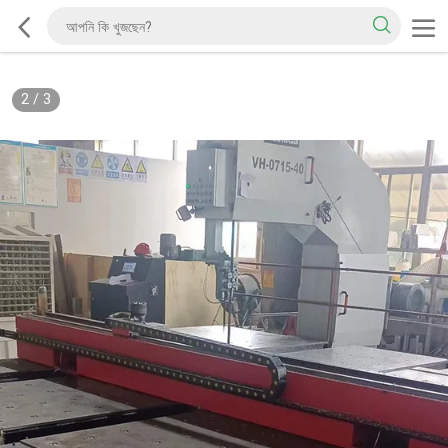
2
/
3