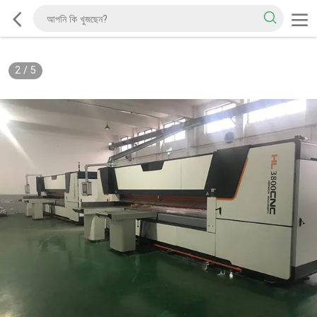
2
/
5