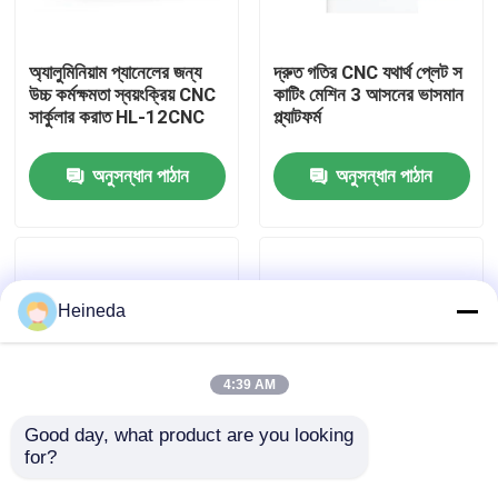
কারখানা ভ্রমণ
অ্যালুমিনিয়াম প্যানেলের জন্য
দ্রুত গতির CNC যথার্থ প্লেট স
উচ্চ কর্মক্ষমতা স্বয়ংক্রিয় CNC
কাটিং মেশিন 3 আসনের ভাসমান
সার্কুলার করাত HL-12CNC
প্ল্যাটফর্ম
মান নিয়ন্ত্রণ
অনুসন্ধান পাঠান
অনুসন্ধান পাঠান
যোগাযোগ করুন
খবর
Heineda
উদ্ধৃতির জন্য আবেদন
4:39 AM
CNC সার্কুলার দেখেছি
Good day, what product are you looking 
for?
সি-৬ সিএনসি সার্কুলার স মিলিং
অ্যালুমিনিয়াম খাদ প্লেট কাটিয়া
মেশিন: অবিচ্ছিন্ন উৎপাদনের
CNC বৃত্তাকার করাত মেশিন
CNC ব্যান্ড করাত