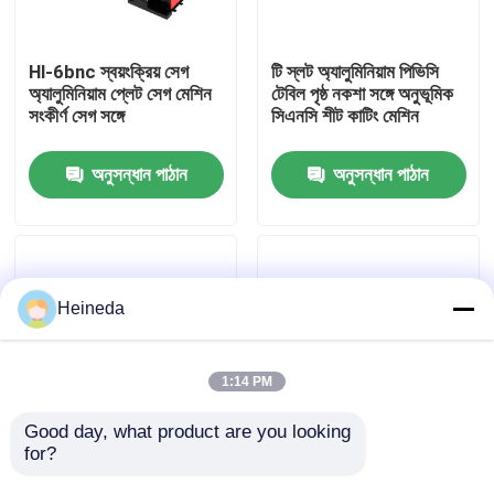
কারখানা ভ্রমণ
Hl-6bnc স্বয়ংক্রিয় সেগ
টি স্লট অ্যালুমিনিয়াম পিভিসি
অ্যালুমিনিয়াম প্লেট সেগ মেশিন
টেবিল পৃষ্ঠ নকশা সঙ্গে অনুভূমিক
সংকীর্ণ সেগ সঙ্গে
সিএনসি শীট কাটিং মেশিন
মান নিয়ন্ত্রণ
অনুসন্ধান পাঠান
অনুসন্ধান পাঠান
যোগাযোগ করুন
খবর
Heineda
উদ্ধৃতির জন্য আবেদন
1:14 PM
CNC সার্কুলার দেখেছি
Good day, what product are you looking 
for?
সিএনসি কন্ট্রোল সিস্টেম প্যানেল
দ্রুত সঠিক সিএনসি প্যানেল
সেগ মেশিন কাটিয়া বোর্ড ফাংশন
দেখেছি 0-45m / মিনিট কাঠের
CNC ব্যান্ড করাত