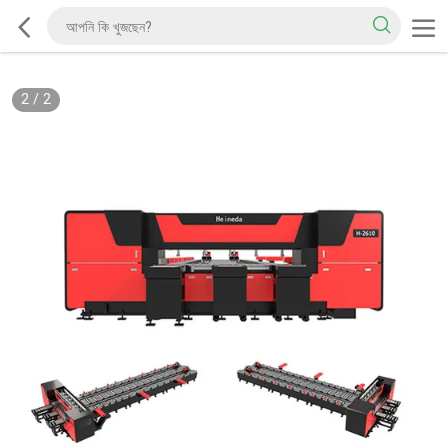
2
/
2