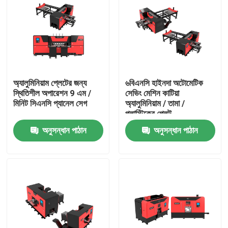
অ্যালুমিনিয়াম প্লেটের জন্য
৬বিএনসি হাইনদা অটোমেটিক
স্থিতিশীল অপারেশন 9 এম /
সেভিং মেশিন কাটিয়া
মিনিট সিএনসি প্যানেল সেগ
অ্যালুমিনিয়াম / তামা /
প্লাস্টিকের প্লেট
অনুসন্ধান পাঠান
অনুসন্ধান পাঠান
বাড়ি
পণ্য
আমাদের সম্পর্কে