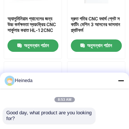
কারখানা ভ্রমণ
অ্যালুমিনিয়াম প্যানেলের জন্য
দ্রুত গতির CNC যথার্থ প্লেট স
উচ্চ কর্মক্ষমতা স্বয়ংক্রিয় CNC
কাটিং মেশিন 3 আসনের ভাসমান
সার্কুলার করাত HL-12CNC
প্ল্যাটফর্ম
মান নিয়ন্ত্রণ
অনুসন্ধান পাঠান
অনুসন্ধান পাঠান
যোগাযোগ করুন
খবর
Heineda
উদ্ধৃতির জন্য আবেদন
8:53 AM
CNC সার্কুলার দেখেছি
Good day, what product are you looking 
for?
সি-৬ সিএনসি সার্কুলার স মিলিং
অ্যালুমিনিয়াম খাদ প্লেট কাটিয়া
মেশিন: অবিচ্ছিন্ন উৎপাদনের
CNC বৃত্তাকার করাত মেশিন
CNC ব্যান্ড করাত