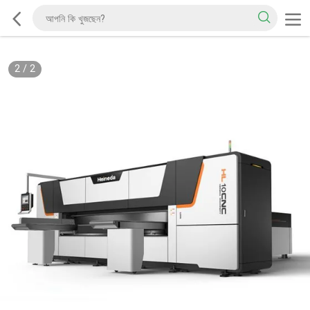
2
/
2