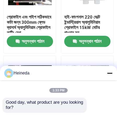
কারখানা ভ্রমণ
প্রোফাইল এবং পাইপ সঠিকভাবে
হাই-ফাংশনাল 220 ভোল্ট
কাটা জন্য 300mm ব্লেড
ইন্ডাস্ট্রিয়াল অ্যালুমিনিয়াম
ব্যাসার্ধ অ্যালুমিনিয়াম প্রোফাইল
প্রোফাইল 15kW মোটর
মান নিয়ন্ত্রণ
কাটিং সেগ
পাওয়ার সহ
অনুসন্ধান পাঠান
অনুসন্ধান পাঠান
যোগাযোগ করুন
খবর
Heineda
উদ্ধৃতির জন্য আবেদন
1:33 PM
CNC সার্কুলার দেখেছি
Good day, what product are you looking 
for?
1200mm X 800mm X
অ্যালুমিনিয়াম প্রোফাইলের জন্য
1600mm অ্যালুমিনিয়াম
বৈদ্যুতিক অ্যালুমিনিয়াম
CNC ব্যান্ড করাত