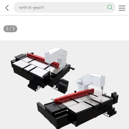
2
/
3