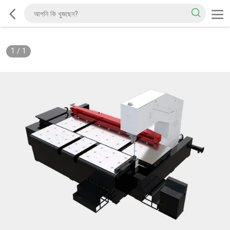
1
/
1