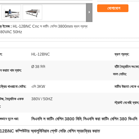
যোগাযোগ
ড় ইমেজ :
HL-12BNC Cnc স কাটিং মেশিন 3800mm ক্রপ প্রস্থ
380VAC 50Hz
ল:
HL-12BNC
ক্রপ প্রস্থ:
Ø 38 মিমি
হাঁটা বৈদ্যুতিন সংক
ান করাত খাদ ব্যাস:
বদল মোটর:
়ংক্রিয় খাওয়ানো মোটর:
এসি 3KW
মাটির উচ্চতা থেকে ওয
টেজ, বৈদ্যুতিক একক
380V / 50HZ
স্ট্রাস্ট দেখেছি ব্যাস
:
সিএনসি স কাটিং মেশিন 3800 মিমি
সিএনসি করা কাটিং মেশিন 380 ভিএসি
ষভাবে তুলে ধরা:
,
BNC কম্পিউটার অ্যালুমিনিয়াম প্লেট সেয়িং মেশিন স্বয়ংক্রিয় করাত