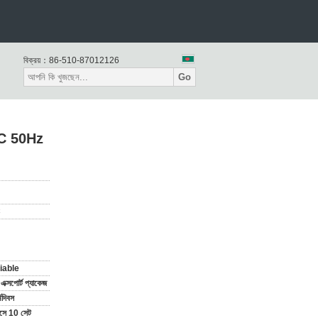
বিক্রয়：
86-510-87012126
Go
AC 50Hz
C
iable
র্ড এক্সপোর্ট প্যাকেজ
মদিবস
াসে 10 সেট