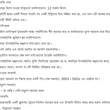
রসিং নখর:
জের ক্লিপ সংখ্যা স্ট্যান্ডার্ড কনফিগারেশন: 12 সমর্থন ক্লিপ.
রতিটি জ্যাম একটি লিভার পদ্ধতি সহ একটি সিলিন্ডার দিয়ে সজ্জিত করা হয়, এবং যখন এটি কাজের বস্ত
ানটি শীটটি আটকে দেয়।
স্টপ্রুফ
ন্টাল ডাস্টপ্রুফ টুকরাগুলি স্বচ্ছ প্লাস্টিকের শীট ব্যবহার করে যা কার্যকরভাবে ধুলো স্রাবকে বাধা দিত
েকট্রনিক কন্ট্রোল বক্স কনফিগারেশন:
স্ত ইলেকট্রনিক যন্ত্রাংশ তাইওয়ানে কেনা হয়।
র্ভো মোটর এবং সার্ভো ড্রাইভ হল জাপানি প্যানাসনিক।
দ্যুতিন সংকেতের মেরু বদল তাইওয়ানের ইংরেজি ওয়ারিটাটেন।
েকট্রনিক যন্ত্রাংশের মোটেও কুলিং সিস্টেমের প্রয়োজন হয় না, জনপ্রিয় ইলেকট্রনিক যন্ত্রাংশের জন্
 করতে পারেন, যতক্ষণ না এটি নিয়মিত পরিষ্কার করা হয়।
ওয়ার সাপ্লাই:
িদ্যুৎ সরবরাহ হল শিল্পের জন্য একটি তিন-ফেজ সরবরাহ, 380V / 50Hz এর ভোল্টেজ সহ।
য়ুচাপ সরবরাহ:
~ 6 কেজি / সেমি বায়ুচাপ ব্যবহার করুন
লোবালি:
বরাহকারী একটি স্ক্র্যাপার টেন্ডেম সিস্টেম সরবরাহ করে এবং চিপগুলি নিশ্চিত করার জন্য করাত মেশি
্ট্যান্ডার্ড সরঞ্জাম: