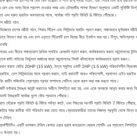
়ার্ক ক্ল্যাম্পের দুই-পাশের বেড রেল ওয়েল্ডিং ইস্পাত রশ্মি দ্বারা গঠিত, এবং গিয়ার এবং রাফ্ট ড্র
 রেল এবং অন্য দিকে প্রলেপ দেওয়ার সময় এবং চৌম্বকীয় শাসক দ্বিগুণ অনুপাতে একটি সুনির্দিষ্ট ডি
ুলতা এবং দ্রুত ড্রাইভ অবস্থানের সাথে, সর্বোচ্চ গতি প্রতি মিনিটে 6 মিটারে পৌঁছেছে।
প মরীচি গঠন:
িচ্ছেদ্য চাপের মরীচি গঠন, গিয়ার স্ট্রিপ এবং সিলিন্ডার ম্যাচিং গ্রহণ করুন, সমানভাবে ঘূর্ণায়মান মর
াবে বিতরণ করা হয় এবং চাপ এড়াতে স্ট্রিপটি চাপ বিমের নীচে ইনস্টল করা হয়। টিপুন, ক্ষতিগ্রস্ত কাজে
খেছি:
রের এবং নীচের সমান্তরাল রৈখিক স্লাইড রেলগুলি গ্রহণ করুন, কার্যকরভাবে করাত আন্দোলনের ইন্টার
ত্তম কাটা লাইনের নির্ভুলতা অর্জনের জন্য আন্দোলনের শিফট কাঁপানোকে কার্যকরভাবে হ্রাস করুন।
্রধান করাত মোটর 20HP (15 kW), দৈত্য স্কুটার একটি 2HP (1.5 kW) পরিবর্তনশীল ফ্রিকোয়েন্সি 
ড্রাইভ, তেল সিলিন্ডারের সাথে প্রধান করাত, তাই করাতটি আরও শক্তিশালী, প্রথাগত চেইন ড্রাইভ এ
়িং কাটিং পজিশনিং প্রোগ্রাম প্রস্থ সম্পাদনা সেটিংস থেকে ক্রপ করা শুরু করতে পারে।
টি বর্গাকার ট্যাঙ্ক জয়েন্ট করাতের অধীনে নিষ্পত্তি করা হয়, এবং একে অপরকে আবৃত করার জন্য ফিল্ম
ডাস্ট ট্যাঙ্কটি সর্বোচ্চ ধুলো যৌথ প্রভাবে পৌঁছায়।
াত স্ট্রোক প্রতি মিনিটে 6 মিটার পর্যন্ত কাটে, এবং পিছনের অংশটি প্রতি মিনিটে 7 মিটারে পৌঁছায়, 
াটার সময় কাটিয়া গতি পরিবর্তন করা যেতে পারে।ব্যবহারকারীরা তাদের নিজস্ব প্রকৃতি থেকে ভিন্ন তা
ল টেবিল:
য়ার্কশীটটিও একটি ভাসমান টেবিল।কপার এয়ার ড্রাম কলয়েডাল ক্রোম প্লেটিং এর প্যানেলে নিষ্পত্তি
তাও উন্নত হয়।