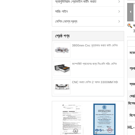
অ্যালুমিনিয়াম প্রোফাইল কাটিং করাত
সায়িং লাইন
মেশিন ভোগ্য দ্রব্য
ব
শ্রেষ্ঠ পণ্য
3800mm Cnc বৃত্তাকার করাত কাটা মেশিন
মডে
কম্পোজিট প্যানেলের জন্য সিএনসি সয়িং মেশিন
প্রধ
CNC করাত মেশিন 2 আসন 3300MM দৈর্ঘ্য
স্বয
ভোল্
বিশেষ
বিশে
HL-12