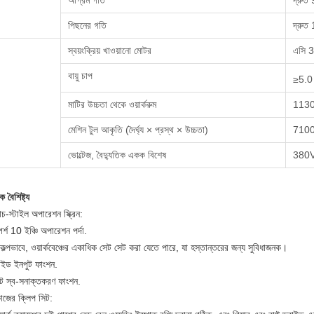
অগ্রিম গতি
দ্রুত 
পিছনের গতি
দ্রুত 
স্বয়ংক্রিয় খাওয়ানো মোটর
এসি 
বায়ু চাপ
≥5.0 
মাটির উচ্চতা থেকে ওয়ার্করুম
1130 
মেশিন টুল আকৃতি (দৈর্ঘ্য × প্রস্থ × উচ্চতা)
7100
ভোল্টেজ, বৈদ্যুতিক একক বিশেষ
380V
িক বৈশিষ্ট্য
-স্টাইল অপারেশন স্ক্রিন:
পর্শ 10 ইঞ্চি অপারেশন পর্দা.
কল্পভাবে, ওয়ার্কবেঞ্চের একাধিক সেট সেট করা যেতে পারে, যা হস্তান্তরের জন্য সুবিধাজনক।
াইড ইনপুট ফাংশন.
্ট স্ব-সনাক্তকরণ ফাংশন.
জের ক্লিপ সিট: