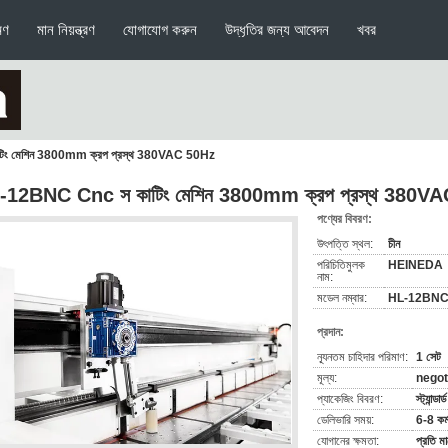
মণ
মান নিয়ন্ত্রণ
যোগাযোগ করুন
উদ্ধৃতির জন্য আবেদন
খবর
ং মেশিন 3800mm ক্রপ প্রস্থ 380VAC 50Hz
-12BNC Cnc স কাটিং মেশিন 3800mm ক্রপ প্রস্থ 380V
পণ্যের বিবরণ:
উৎপত্তি স্থল:
চীন
পরিচিতিমুলক
HEINEDA
নাম:
মডেল নম্বার:
HL-12BN
প্রদান:
ন্যূনতম চাহিদার পরিমাণ:
1 সেট
মূল্য:
negot
প্যাকেজিং বিবরণ:
স্ট্যান্ডা
ডেলিভারি সময়:
6-8 কর্
যোগানের ক্ষমতা:
প্রতি ম