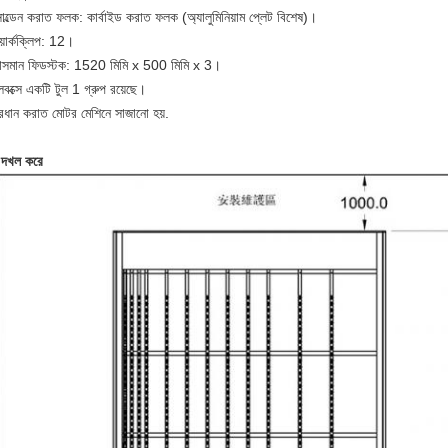
োল্ডেন করাত ফলক: কার্বাইড করাত ফলক (অ্যালুমিনিয়াম প্লেট বিশেষ)।
়ার্কক্লিপ: 12।
াসমান ফিডস্টক: 1520 মিমি x 500 মিমি x 3।
লবক্সে একটি টুল 1 গ্রুপ রয়েছে।
্রধান করাত মোটর মেশিনে সাজানো হয়.
 দখল করে