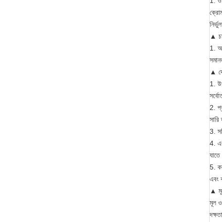
1. ওয
ক্রোম
নির্ভ
▲ চা
1. অব
সমানভ
▲ দে
1. উপ
সর্বো
2. প
সারি 
3. সয
4. এক
যাতে 
5. কর
এবং ক
▲ মূ
মূল ও
দক্ষ