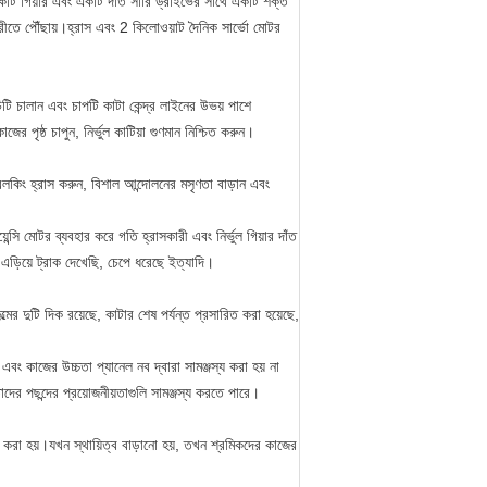
াইভ একটি গিয়ার এবং একটি দাঁত সারি ড্রাইভের সাথে একটি শক্ত
গ্রীতে পৌঁছায়।হ্রাস এবং 2 কিলোওয়াট দৈনিক সার্ভো মোটর
ীচিটি চালান এবং চাপটি কাটা কেন্দ্র লাইনের উভয় পাশে
র পৃষ্ঠ চাপুন, নির্ভুল কাটিয়া গুণমান নিশ্চিত করুন।
লকিং হ্রাস করুন, বিশাল আন্দোলনের মসৃণতা বাড়ান এবং
মোটর ব্যবহার করে গতি হ্রাসকারী এবং নির্ভুল গিয়ার দাঁত
ড়িয়ে ট্রাক দেখেছি, চেপে ধরেছে ইত্যাদি।
ের দুটি দিক রয়েছে, কাটার শেষ পর্যন্ত প্রসারিত করা হয়েছে,
এবং কাজের উচ্চতা প্যানেল নব দ্বারা সামঞ্জস্য করা হয় না
দের পছন্দের প্রয়োজনীয়তাগুলি সামঞ্জস্য করতে পারে।
 করা হয়।যখন স্থায়িত্ব বাড়ানো হয়, তখন শ্রমিকদের কাজের