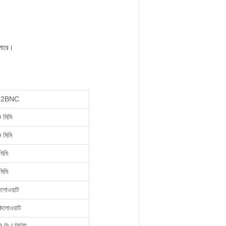
পারে।
12BNC
মিমি
মিমি
িমি
িমি
লোওয়াট
িলোওয়াট