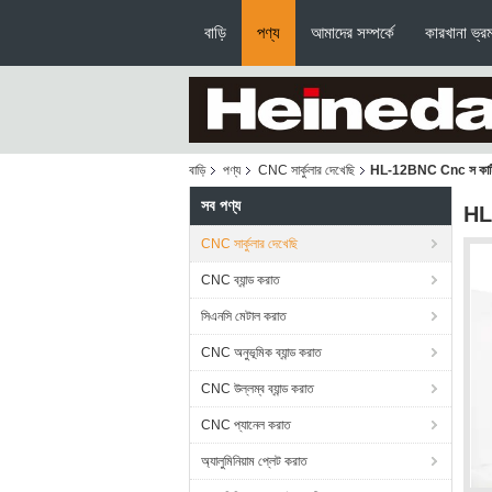
বাড়ি
পণ্য
আমাদের সম্পর্কে
কারখানা ভ্র
বাড়ি
পণ্য
CNC সার্কুলার দেখেছি
HL-12BNC Cnc স কাটি
সব পণ্য
HL
CNC সার্কুলার দেখেছি
CNC ব্যান্ড করাত
সিএনসি মেটাল করাত
CNC অনুভূমিক ব্যান্ড করাত
CNC উল্লম্ব ব্যান্ড করাত
CNC প্যানেল করাত
অ্যালুমিনিয়াম প্লেট করাত