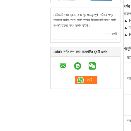
বর্ণনা
মডেল
ডেলিভারি সময় দ্রুত, এবং খুব গুরুত্বপূর্ণ: পাঠানো পণ্য
সবসময় অর্ডার মেলে. আমি তাদের বিশ্বাস করি কারণ আমি
▲ HL
কখনই তাদের সাথে হতাশ হইনি।
▲ 12
—— জেরি
▲ BNC
প্রযু
তোমার দর্শন লগ করা অনলাইন চ্যাট এখন
মড
কাট
কর