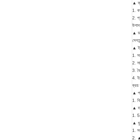
▲ ক্
1. কা
2. প্
উপাদ
▲ ডা
সেগমে
▲ ইল
1. সম
2. সা
3. বৈ
4. ইল
ক্রয়
▲ পা
1. ব
▲ বা
1. 5 
▲ ধু
1. সর
2. ▲ স