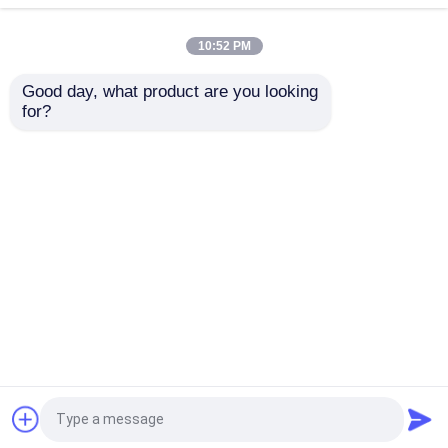
কাটিং ব্যান্ড করা মেশিন
স্লেট কাটা VH600
মেশিন ভোগ্য দ্রব্য
10:52 PM
ভালো দাম
ভালো দাম
Good day, what product are you looking 
for?
আমাদের সাথে যোগাযোগ করুন
আমাদের সাথে যোগাযোগ করুন
আরো দেখুন
বাড়ি
আমাদের সম্পর্কে
আমাদের সাথে যোগাযোগ করুন
Desktop Site
সাইট ম্যাপ
Privacy Policy
গুণ
CNC সার্কুলার দেখেছি
চীন কারখানা.Copyright © 2026
Jiangsu Heineda Machinery Industrial Co.,Ltd. All
Rights Reserved.