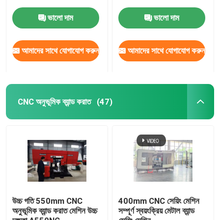
ভালো দাম
ভালো দাম
কারখানা ভ্রমণ
আমাদের সাথে যোগাযোগ করুন
আমাদের সাথে যোগাযোগ করুন
মান নিয়ন্ত্রণ
যোগাযোগ করুন
CNC অনুভূমিক ব্যান্ড করাত
(47)
খবর
উদ্ধৃতির জন্য আবেদন
CNC সার্কুলার দেখেছি
উচ্চ গতি 550mm CNC
400mm CNC সেয়িং মেশিন
অনুভূমিক ব্যান্ড করাত মেশিন উচ্চ
সম্পূর্ণ স্বয়ংক্রিয় মেটাল ব্যান্ড
CNC ব্যান্ড করাত