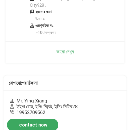
City928 ,
ব্যবসার ধরণ:
উত্পাদক
এমপ্লয়িজ নং:
>100সম্প্রদায়
আরো দেখুন
যোগাযোগের ঠিকানা
Mr. Ying Xiang
ইইপা রোড, ইপিং স্ট্রিট, ইক্সিং সিটি928
19952709562
contact now